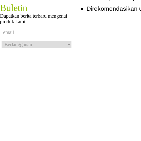
Buletin
Direkomendasikan un
Dapatkan berita terbaru mengenai
produk kami
© 2012 Mainan Kreatif.
Hak cipta dilindung undang-undang.
Desain oleh WEBARQ
Beranda
|
Te