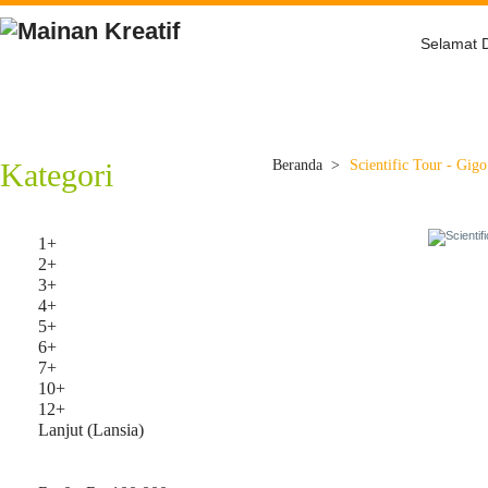
Selamat 
Beranda
Tentang Kami
Belanja
Kategori
Beranda
>
Scientific Tour - Gigo
Usia
1+
2+
3+
4+
5+
6+
7+
10+
12+
Lanjut (Lansia)
Harga