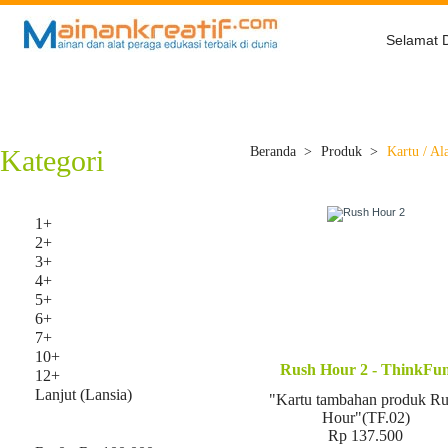
Selamat 
Beranda
Tentang Kami
Belanja
Kategori
Beranda
>
Produk
>
Kartu / Al
Usia
1+
2+
3+
4+
5+
6+
7+
10+
Rush Hour 2 - ThinkFu
12+
Lanjut (Lansia)
"Kartu tambahan produk R
Hour"(TF.02)
Harga
Rp 137.500